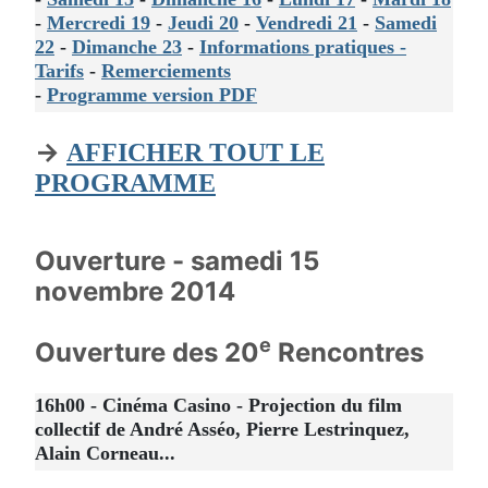
-
Mercredi 19
-
Jeudi 20
-
Vendredi 21
-
Samedi
22
-
Dimanche 23
-
Informations pratiques -
Tarifs
-
Remerciements
-
Programme version PDF
→
AFFICHER TOUT LE
PROGRAMME
Ouverture - samedi 15
novembre 2014
e
Ouverture des 20
Rencontres
16h00 - Cinéma Casino - Projection du film
collectif de André Asséo, Pierre Lestrinquez,
Alain Corneau...