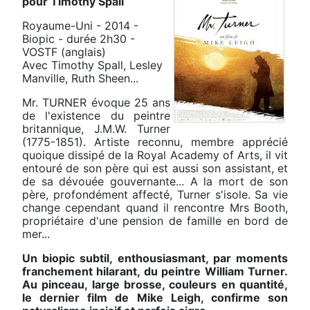
pour Timothy Spall
Royaume-Uni - 2014 -
Biopic - durée 2h30 -
VOSTF (anglais)
Avec Timothy Spall, Lesley
Manville, Ruth Sheen...
Mr. TURNER évoque 25 ans
de l'existence du peintre
britannique, J.M.W. Turner
(1775-1851). Artiste reconnu, membre apprécié
quoique dissipé de la Royal Academy of Arts, il vit
entouré de son père qui est aussi son assistant, et
de sa dévouée gouvernante... A la mort de son
père, profondément affecté, Turner s'isole. Sa vie
change cependant quand il rencontre Mrs Booth,
propriétaire d'une pension de famille en bord de
mer...
Un biopic subtil, enthousiasmant, par moments
franchement hilarant, du peintre William Turner.
Au pinceau, large brosse, couleurs en quantité,
le dernier film de Mike Leigh, confirme son