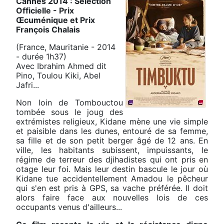
Cannes 2014 : Sélection
Officielle - Prix
Œcuménique et Prix
François Chalais
(France, Mauritanie - 2014
- durée 1h37)
Avec Ibrahim Ahmed dit
Pino, Toulou Kiki, Abel
Jafri...
Non loin de Tombouctou
tombée sous le joug des
extrémistes religieux, Kidane mène une vie simple
et paisible dans les dunes, entouré de sa femme,
sa fille et de son petit berger âgé de 12 ans. En
ville, les habitants subissent, impuissants, le
régime de terreur des djihadistes qui ont pris en
otage leur foi. Mais leur destin bascule le jour où
Kidane tue accidentellement Amadou le pêcheur
qui s'en est pris à GPS, sa vache préférée. Il doit
alors faire face aux nouvelles lois de ces
occupants venus d'ailleurs...