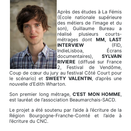
Après des études à La Fémis
(Ecole nationale supérieure
des métiers de l’image et du
son), Guillaume Bureau a
réalisé plusieurs courts-
métrages dont
MM, LAST
INTERVIEW
(FID,
IndieLisboa, Écrans
documentaires),
SYLVAIN
RIVIERE
(diffusé sur France
2, Fes­tival de Vendôme,
Coup de cœur du jury au festival Côté Court pour
le scénario) et
SWEETY VALENTIN
, d’après une
nouvelle d’Edith Wharton.
Son premier long métrage,
C'EST MON HOMME
,
est lauréat de l’associa­tion Beaumarchais-SACD.
Le projet a été soutenu par l’aide à l’écriture de la
Région Bourgogne-Franche-Comté et l’aide à
l’écriture du CNC.