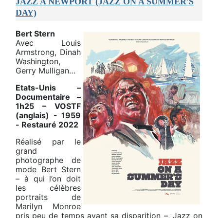
JAZZ A NEWPORT (JAZZ ON A SUMMER'S
DAY)
Bert Stern
Avec Louis
Armstrong, Dinah
Washington,
Gerry Mulligan…
Etats-Unis –
Documentaire –
1h25 – VOSTF
(anglais) - 1959
- Restauré 2022
Réalisé par le
grand
photographe de
mode Bert Stern
– à qui l’on doit
les célèbres
portraits de
Marilyn Monroe
pris peu de temps avant sa disparition –, Jazz on