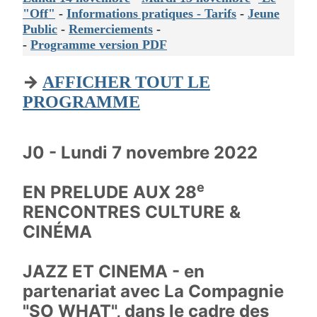
"Off"
-
Informations pratiques - Tarifs
-
Jeune
Public
-
Remerciements
-
-
Programme version PDF
→
AFFICHER TOUT LE
PROGRAMME
J0 - Lundi 7 novembre 2022
e
EN PRELUDE AUX 28
RENCONTRES CULTURE &
CINÉMA
JAZZ ET CINEMA - en
partenariat avec La Compagnie
"SO WHAT", dans le cadre des