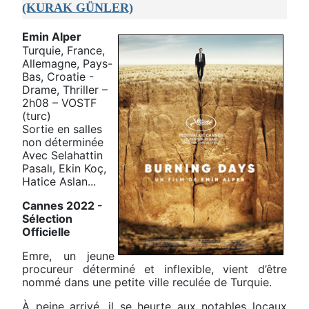
(KURAK GÜNLER)
Emin Alper
Turquie, France,
Allemagne, Pays-
Bas, Croatie -
Drame, Thriller –
2h08 – VOSTF
(turc)
Sortie en salles
non déterminée
Avec Selahattin
Pasalı, Ekin Koç,
Hatice Aslan...
Cannes 2022 -
Sélection
Officielle
Emre, un jeune
procureur déterminé et inflexible, vient d’être
nommé dans une petite ville reculée de Turquie.
À peine arrivé, il se heurte aux notables locaux