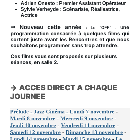
Adrien Onesto : Premier Assistant Opérateur
Sylvie Verheyde : Scénariste, Réalisatrice,
Actrice
⇒ Nouveau cette année
ne
: Le "OFF" - U
programmation consacrée à quelques films qui
sortent juste avant les Rencontres et que nous
souhaitons programmer sans trop attendre.
Ces films vous sont proposés sur plusieurs
séances, en salle 2.
→
ACCES DIRECT A CHAQUE
JOURNEE
Prélude - Jazz Cinéma - Lundi 7 novembre
-
Mardi 8 novembre
-
Mercredi 9 novembre
-
Jeudi 10 novembre
-
Vendredi 11 novembre
-
Samedi 12 novembre
-
Dimanche 13 novembre
-
Lundi 14 novembre
-
Mardi 15 novembre
-
Le