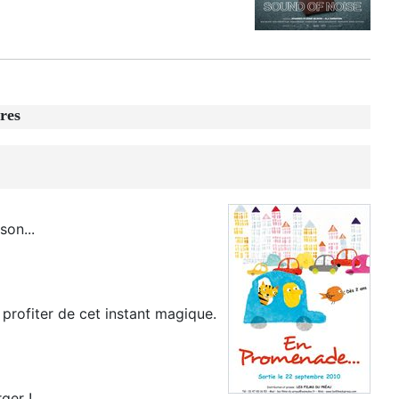
res
son...
 profiter de cet instant magique.
ger !