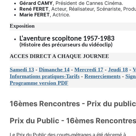
Gérard CAMY
, Président de Cannes Cinéma.
René FERET
, Acteur, Réalisateur, Scénariste, Pro
Marie FERET
, Actrice.
Exposition
L'aventure scopitone 1957-1983
(Histoire des précurseurs du vidéoclip)
ACCES DIRECT A CHAQUE JOURNEE
Samedi 13
-
Dimanche 14
-
Mercredi 17
-
Jeudi 18
-
V
Informations pratiques-Tarifs
-
Remerciements
-
Sign
Programme version PDF
16èmes Rencontres - Prix du public
Prix du Public - 16èmes Rencontre
Le Prix du Public des courts-métrages a été décerné à