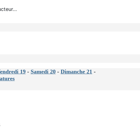
ducteur…
endredi 19
-
Samedi 20
-
Dimanche 21
-
atures
s