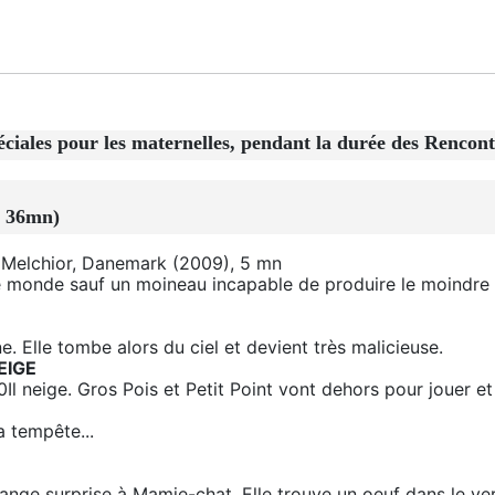
s pour les maternelles, pendant la durée des Rencont
e 36mn)
i Melchior, Danemark (2009), 5 mn
 le monde sauf un moineau incapable de produire le moindre 
. Elle tombe alors du ciel et devient très malicieuse.
EIGE
l neige. Gros Pois et Petit Point vont dehors pour jouer et
a tempête...
nge surprise à Mamie-chat. Elle trouve un oeuf dans le ver