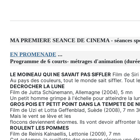
MA PREMIERE SEANCE DE CINEMA - séances spéciale
EN PROMENADE
...
Programme de 6 courts- métrages d'animation (duré
LE MOINEAU QUI NE SAVAIT PAS SIFFLER
Film de Sir
Au pays des couleurs, tout le monde sait siffler. Tout
DECROCHER LA LUNE
Film de Jutta Schünemann, Allemagne (2004), 5 mn
Un petit homme grimpe à l'échelle pour atteindre la lune
GROS POIS ET PETIT POINT DANS LA TEMPETE DE N
Film de Uzi et Lotta Geffenblad, Suède (2008), 7 mn 30I
Mais le vent se lève et les
flocons deviennent énormes. Ils vont devoir affronter l
ROULENT LES POMMES
Film de Reinis Kalnaellis, Lettonie (2009), 7 mn
Cet automne, la cueillette des pommes réserve une étra