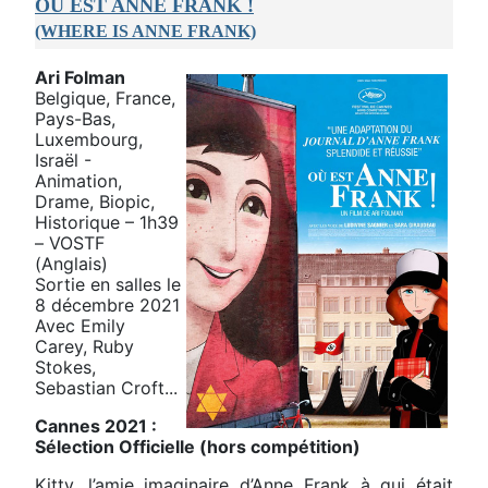
OU EST ANNE FRANK !
(WHERE IS ANNE FRANK)
Ari Folman
Belgique, France,
Pays-Bas,
Luxembourg,
Israël -
Animation,
Drame, Biopic,
Historique – 1h39
– VOSTF
(Anglais)
Sortie en salles le
8 décembre 2021
Avec Emily
Carey, Ruby
Stokes,
Sebastian Croft...
Cannes 2021 :
Sélection Officielle (hors compétition)
Kitty, l’amie imaginaire d’Anne Frank à qui était