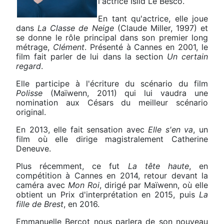
l'actrice Isild Le Besco.
En tant qu'actrice, elle joue
dans
La Classe de Neige
(Claude Miller, 1997) et
se donne le rôle principal dans son premier long
métrage,
Clément
. Présenté à Cannes en 2001, le
film fait parler de lui dans la section
Un certain
regard
.
Elle participe à l'écriture du scénario du film
Polisse
(Maïwenn, 2011) qui lui vaudra une
nomination aux Césars du meilleur scénario
original.
En 2013, elle fait sensation avec
Elle s'en va
, un
film où elle dirige magistralement Catherine
Deneuve.
Plus récemment, ce fut
La tête haute
, en
compétition à Cannes en 2014, retour devant la
caméra avec
Mon Roi
, dirigé par Maïwenn, où elle
obtient un Prix d'interprétation en 2015, puis
La
fille de Brest
, en 2016.
Emmanuelle Bercot nous parlera de son nouveau