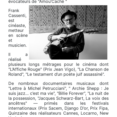
évocateurs de "Amou’Caché "
Frank
Cassenti,
est
cinéaste,
metteur
en scène
et
musicien.
Il a
réalisé
plusieurs longs métrages pour le cinéma dont
"L’Affiche Rouge" (Prix Jean Vigo), "La Chanson de
Roland", "Le testament d’un poète juif assassiné".
De nombreux documentaires musicaux dont
"Lettre à Michel Petrucciani", " Archie Shepp : Je
suis jazz… c’est ma vie", "Billie Forever", "La nuit de
la possession, "Jacques Schwarz-Bart, La voix des
ancêtres" — primés dans les festivals
internationaux (Prix Sacem, Django D’or, Prix Fipa,
Quinzaine des réalisateurs Cannes, Locarno, New