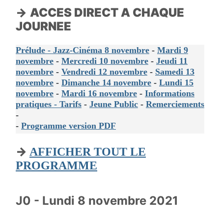
→
ACCES DIRECT A CHAQUE
JOURNEE
Prélude - Jazz-Cinéma 8 novembre
-
Mardi 9
novembre
-
Mercredi 10 novembre
-
Jeudi 11
novembre
-
Vendredi 12 novembre
-
Samedi 13
novembre
-
Dimanche 14 novembre
-
Lundi 15
novembre
-
Mardi 16 novembre
-
Informations
pratiques - Tarifs
-
Jeune Public
-
Remerciements
-
-
Programme version PDF
→
AFFICHER TOUT LE
PROGRAMME
J0 - Lundi 8 novembre 2021