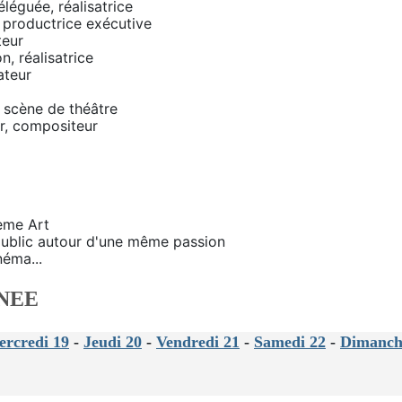
éléguée, réalisatrice
 productrice exécutive
teur
n, réalisatrice
ateur
n scène de théâtre
ur, compositeur
ième Art
 public autour d'une même passion
éma...
NEE
rcredi 19
-
Jeudi 20
-
Vendredi 21
-
Samedi 22
-
Dimanch