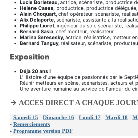
Lucie Borleteau,
actrice, scénariste, productrice d
Hélène Cases,
productrice, productrice déléguée,
Alain Choquart,
chef opérateur, scénariste, réalisa
Alix Delaporte,
scénariste, assistante à la réalisatio
Philippe Lioret,
ingénieur du son, scénariste, réalis
Bernard Sasia,
chef monteur, réalisateur
Marina Seresesky,
actrice, réalisatrice, metteur e
Bernard Tanguy,
réalisateur, scénariste, producte
Exposition
Déjà 20 ans !
L'Histoire d'une équipe de passionnés par le Sept
Réunir metteurs en scène, scénaristes, acteurs et
Une aventure humaine au service de l'amour du cin
→
ACCES DIRECT A CHAQUE JOUR
-
Samedi 15
-
Dimanche 16
-
Lundi 17
-
Mardi 18
-
Me
-
Remerciements
-
Programme version PDF