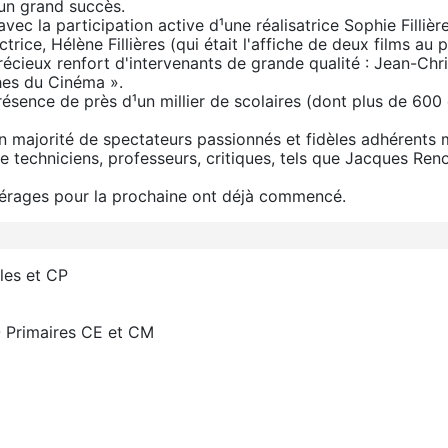
un grand succès.
ec la participation active d¹une réalisatrice Sophie Fillière
ctrice, Hélène Fillières (qui était l'affiche de deux films a
récieux renfort d'intervenants de grande qualité : Jean-Ch
ches du Cinéma ».
présence de près d¹un millier de scolaires (dont plus de 600
majorité de spectateurs passionnés et fidèles adhérents mi
 de techniciens, professeurs, critiques, tels que Jacques Re
epérages pour la prochaine ont déjà commencé.
lles et CP
 - Primaires CE et CM