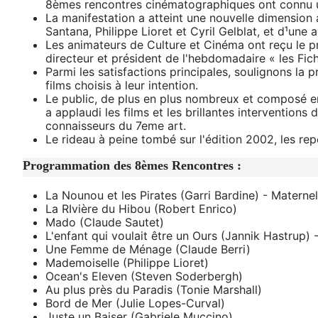
8èmes rencontres cinématographiques ont connu 
La manifestation a atteint une nouvelle dimension av
Santana, Philippe Lioret et Cyril Gelblat, et d¹une a
Les animateurs de Culture et Cinéma ont reçu le p
directeur et président de l'hebdomadaire « les Fi
Parmi les satisfactions principales, soulignons la 
films choisis à leur intention.
Le public, de plus en plus nombreux et composé en 
a applaudi les films et les brillantes interventions
connaisseurs du 7eme art.
Le rideau à peine tombé sur l'édition 2002, les r
Programmation des 8èmes Rencontres :
La Nounou et les Pirates (Garri Bardine) - Materne
La RIvière du Hibou (Robert Enrico)
Mado (Claude Sautet)
L'enfant qui voulait être un Ours (Jannik Hastrup)
Une Femme de Ménage (Claude Berri)
Mademoiselle (Philippe Lioret)
Ocean's Eleven (Steven Soderbergh)
Au plus près du Paradis (Tonie Marshall)
Bord de Mer (Julie Lopes-Curval)
Juste un Baiser (Gabriele Muccino)