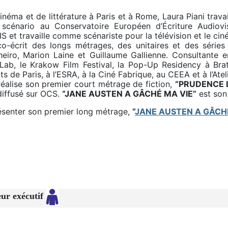
néma et de littérature à Paris et à Rome, Laura Piani trav
e scénario au Conservatoire Européen d’Écriture Audiovi
 et travaille comme scénariste pour la télévision et le cin
 co-écrit des longs métrages, des unitaires et des séri
nheiro, Marion Laine et Guillaume Gallienne. Consultante
 Lab, le Krakow Film Festival, la Pop-Up Residency à Brat
ts de Paris, à l’ESRA, à la Ciné Fabrique, au CEEA et à l’Ate
 réalise son premier court métrage de fiction,
“PRUDENCE 
diffusé sur OCS.
“JANE AUSTEN A GÂCHÉ MA VIE”
est son
résenter son premier long métrage,
“
JANE AUSTEN A GÂCH
ur exécutif