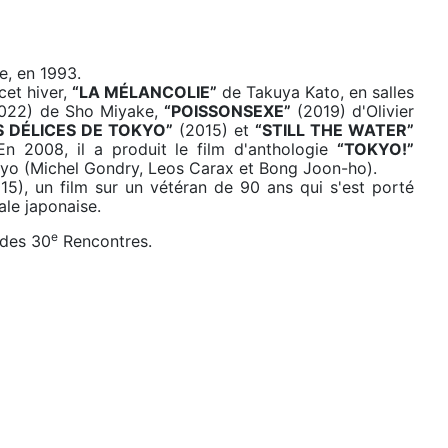
e, en 1993.
cet hiver,
“LA MÉLANCOLIE”
de Takuya Kato, en salles
022) de Sho Miyake,
“POISSONSEXE”
(2019) d'Olivier
S DÉLICES DE TOKYO”
(2015) et
“STILL THE WATER”
En 2008, il a produit le film d'anthologie
“TOKYO!”
Tokyo (Michel Gondry, Leos Carax et Bong Joon-ho).
5), un film sur un vétéran de 90 ans qui s'est porté
ale japonaise.
e
c des 30
Rencontres.