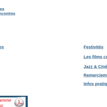
es
contres
es
Festivités
Les films 
Jazz & Cin
Remerciem
Infos pratiq