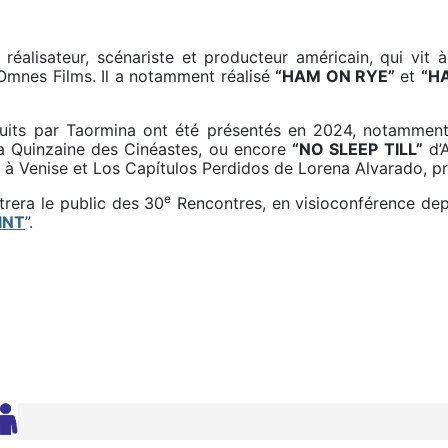
réalisateur, scénariste et producteur américain, qui vit à
Omnes Films. Il a notamment réalisé
“HAM ON RYE”
et
“H
oduits par Taormina ont été présentés en 2024, notamme
la Quinzaine des Cinéastes, ou encore
“NO SLEEP TILL”
d’A
 à Venise et Los Capítulos Perdidos de Lorena Alvarado, pr
e
trera le public des 30
Rencontres, en visioconférence depui
INT
”.