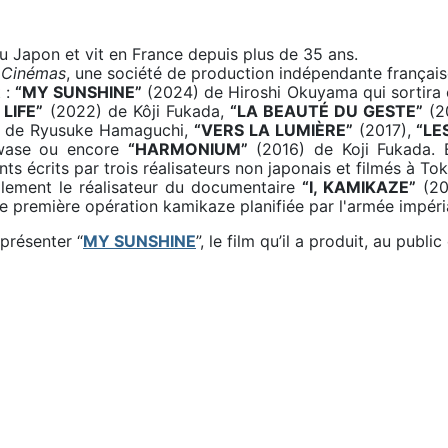
 Japon et vit en France depuis plus de 35 ans.
Cinémas
, une société de production indépendante français
 :
“MY SUNSHINE”
(2024) de Hiroshi Okuyama qui sortira 
 LIFE”
(2022) de Kôji Fukada,
“LA BEAUTÉ DU GESTE”
(2
de Ryusuke Hamaguchi,
“VERS LA LUMIÈRE”
(2017),
“LE
wase ou encore
“HARMONIUM”
(2016) de Koji Fukada. 
ts écrits par trois réalisateurs non japonais et filmés à 
ement le réalisateur du documentaire
“I, KAMIKAZE”
(201
te première opération kamikaze planifiée par l'armée impéri
présenter “
MY SUNSHINE
”, le film qu’il a produit, au publi