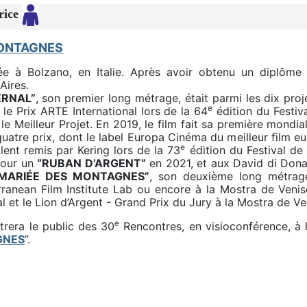
rice
MONTAGNES
 à Bolzano, en Italie. Après avoir obtenu un diplôme en
Aires.
RNAL”
, son premier long métrage, était parmi les dix proj
e
 le Prix ARTE International lors de la 64
édition du Festiva
le Meilleur Projet. En 2019, le film fait sa première mondia
uatre prix, dont le label Europa Cinéma du meilleur film 
e
ent remis par Kering lors de la 73
édition du Festival de
pour un
“RUBAN D’ARGENT”
en 2021, et aux David di Dona
 MARIÉE DES MONTAGNES”
, son deuxième long métrage
anean Film Institute Lab ou encore à la Mostra de Venise.
l et le Lion d’Argent - Grand Prix du Jury à la Mostra de V
e
rera le public des 30
Rencontres, en visioconférence, à l
GNES
”.