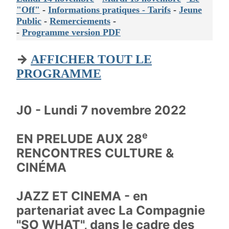
"Off"
-
Informations pratiques - Tarifs
-
Jeune
Public
-
Remerciements
-
-
Programme version PDF
→
AFFICHER TOUT LE
PROGRAMME
J0 - Lundi 7 novembre 2022
e
EN PRELUDE AUX 28
RENCONTRES CULTURE &
CINÉMA
JAZZ ET CINEMA - en
partenariat avec La Compagnie
"SO WHAT", dans le cadre des