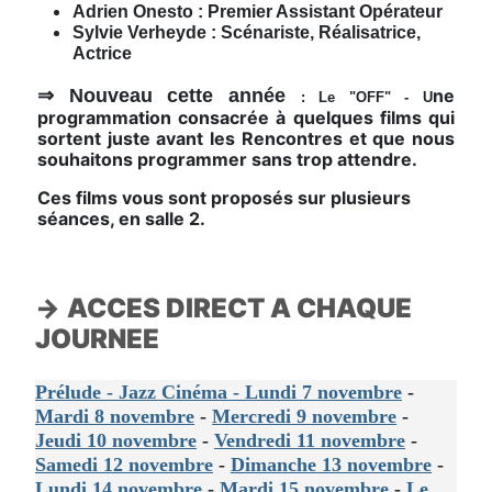
Adrien Onesto : Premier Assistant Opérateur
Sylvie Verheyde : Scénariste, Réalisatrice,
Actrice
⇒ Nouveau cette année
ne
: Le "OFF" - U
programmation consacrée à quelques films qui
sortent juste avant les Rencontres et que nous
souhaitons programmer sans trop attendre.
Ces films vous sont proposés sur plusieurs
séances, en salle 2.
→
ACCES DIRECT A CHAQUE
JOURNEE
Prélude - Jazz Cinéma - Lundi 7 novembre
-
Mardi 8 novembre
-
Mercredi 9 novembre
-
Jeudi 10 novembre
-
Vendredi 11 novembre
-
Samedi 12 novembre
-
Dimanche 13 novembre
-
Lundi 14 novembre
-
Mardi 15 novembre
-
Le