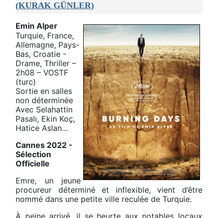
(KURAK GÜNLER)
Emin Alper
Turquie, France,
Allemagne, Pays-
Bas, Croatie -
Drame, Thriller –
2h08 – VOSTF
(turc)
Sortie en salles
non déterminée
Avec Selahattin
Pasalı, Ekin Koç,
Hatice Aslan...
Cannes 2022 -
Sélection
Officielle
Emre, un jeune
procureur déterminé et inflexible, vient d’être
nommé dans une petite ville reculée de Turquie.
À peine arrivé, il se heurte aux notables locaux