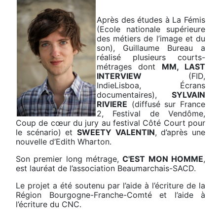
Après des études à La Fémis
(Ecole nationale supérieure
des métiers de l’image et du
son), Guillaume Bureau a
réalisé plusieurs courts-
métrages dont
MM, LAST
INTERVIEW
(FID,
IndieLisboa, Écrans
documentaires),
SYLVAIN
RIVIERE
(diffusé sur France
2, Fes­tival de Vendôme,
Coup de cœur du jury au festival Côté Court pour
le scénario) et
SWEETY VALENTIN
, d’après une
nouvelle d’Edith Wharton.
Son premier long métrage,
C'EST MON HOMME
,
est lauréat de l’associa­tion Beaumarchais-SACD.
Le projet a été soutenu par l’aide à l’écriture de la
Région Bourgogne-Franche-Comté et l’aide à
l’écriture du CNC.