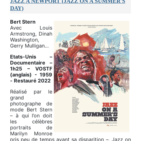
JAZZ A NEWPORT (JAZZ ON A SUMMER'S
DAY)
Bert Stern
Avec Louis
Armstrong, Dinah
Washington,
Gerry Mulligan…
Etats-Unis –
Documentaire –
1h25 – VOSTF
(anglais) - 1959
- Restauré 2022
Réalisé par le
grand
photographe de
mode Bert Stern
– à qui l’on doit
les célèbres
portraits de
Marilyn Monroe
pris peu de temps avant sa disparition –, Jazz on