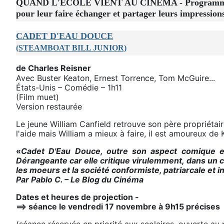
QUAND L'ECOLE VIENT AU CINEMA - Programme pro
pour leur faire échanger et partager leurs impressio
CADET D'EAU DOUCE
(STEAMBOAT BILL JUNIOR)
de Charles Reisner
Avec Buster Keaton, Ernest Torrence, Tom McGuire...
États-Unis – Comédie – 1h11
(Film muet)
Version restaurée
Le jeune William Canfield retrouve son père propriétair
l'aide mais William a mieux à faire, il est amoureux de 
«
Cadet D'Eau Douce, outre son aspect comique es
Dérangeante car elle critique virulemment, dans un c
les moeurs et la société conformiste, patriarcale et in
Par Pablo C. – Le Blog du Cinéma
Dates et heures de projection -
==> séance le vendredi 17 novembre à 9h15 précises
(séance réservée en priorité aux scolaires, ouverte au p