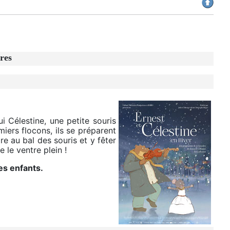
res
i Célestine, une petite souris
iers flocons, ils se préparent
dre au bal des souris et y fêter
 le ventre plein !
es enfants.