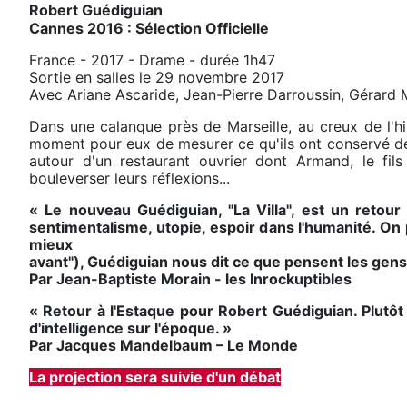
Robert Guédiguian
Cannes 2016 : Sélection Officielle
France - 2017 - Drame - durée 1h47
Sortie en salles le 29 novembre 2017
Avec Ariane Ascaride, Jean-Pierre Darroussin, Gérard M
Dans une calanque près de Marseille, au creux de l'hi
moment pour eux de mesurer ce qu'ils ont conservé de l'
autour d'un restaurant ouvrier dont Armand, le fi
bouleverser leurs réflexions...
« Le nouveau Guédiguian, "La Villa", est un retou
sentimentalisme, utopie, espoir dans l'humanité. On 
mieux
avant"), Guédiguian nous dit ce que pensent les gens 
Par Jean-Baptiste Morain - les Inrockuptibles
« Retour à l'Estaque pour Robert Guédiguian. Plutôt
d'intelligence sur l'époque. »
Par Jacques Mandelbaum – Le Monde
La projection sera suivie d'un débat