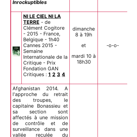
Inrockuptibles
NI LE CIEL NI LA
TERRE
- de
Clément Cogitore
dimanche
- 2015 - France,
8 à 19h
Belgique - 1h40
Cannes 2015 -
et
-o-o-
Semaine
mardi 10 à
Internationale de la
18h30
Critique - Prix
Fondation GAN
Critiques :
1
2
3
4
Afghanistan 2014. A
l'approche du retrait
des troupes, le
capitaine Bonassieu et
sa section sont
affectés à une mission
de contrôle et de
surveillance dans une
vallée reculée du