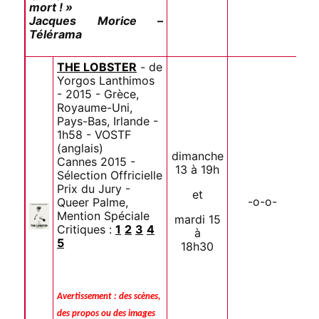
mort ! »
Jacques Morice –
Télérama
THE LOBSTER
- de
Yorgos Lanthimos
- 2015 - Grèce,
Royaume-Uni,
Pays-Bas, Irlande -
1h58 - VOSTF
(anglais)
dimanche
Cannes 2015 -
13 à 19h
Sélection Offricielle
Prix du Jury -
et
-o-o-
Queer Palme,
Mention Spéciale
mardi 15
Critiques :
1
2
3
4
à
5
18h30
Avertissement : des scènes,
des propos ou des images