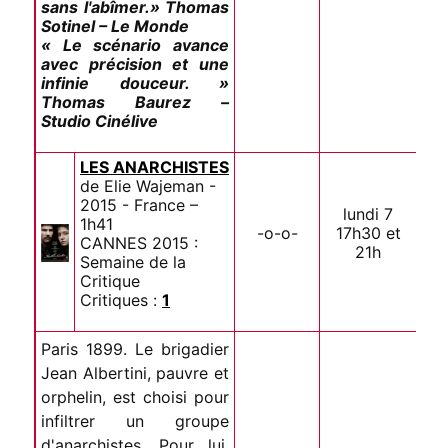
sans l'abîmer.» Thomas
Sotinel – Le Monde
« Le scénario avance
avec précision et une
infinie douceur. »
Thomas Baurez –
Studio Cinélive
LES ANARCHISTES
de Elie Wajeman -
2015 - France –
lundi 7
1h41
-o-o-
17h30 et
CANNES 2015 :
21h
Semaine de la
Critique
Critiques :
1
Paris 1899. Le brigadier
Jean Albertini, pauvre et
orphelin, est choisi pour
infiltrer un groupe
d'anarchistes. Pour lui,