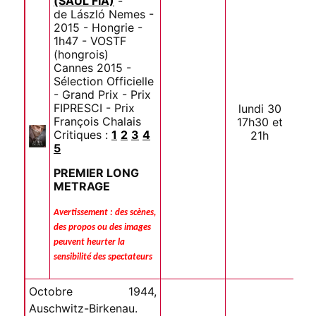
(SAUL FIA)
-
de László Nemes -
2015 - Hongrie -
1h47 - VOSTF
(hongrois)
Cannes 2015 -
Sélection Officielle
- Grand Prix - Prix
FIPRESCI - Prix
lundi 30
François Chalais
17h30 et
Critiques :
1
2
3
4
21h
5
PREMIER LONG
METRAGE
Avertissement : des scènes,
des propos ou des images
peuvent heurter la
sensibilité des spectateurs
Octobre 1944,
Auschwitz-Birkenau.