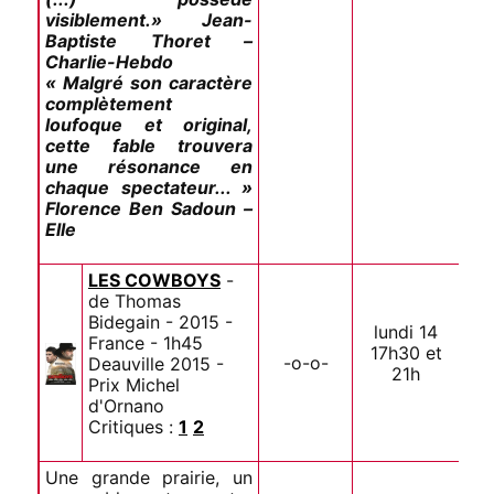
visiblement.» Jean-
Baptiste Thoret –
Charlie-Hebdo
« Malgré son caractère
complètement
loufoque et original,
cette fable trouvera
une résonance en
chaque spectateur... »
Florence Ben Sadoun –
Elle
LES COWBOYS
-
de Thomas
Bidegain - 2015 -
lundi 14
France - 1h45
17h30 et
-o-o-
Deauville 2015 -
21h
Prix Michel
d'Ornano
Critiques :
1
2
Une grande prairie, un