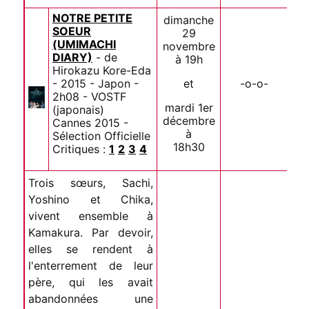
NOTRE PETITE
dimanche
SOEUR
29
(UMIMACHI
novembre
DIARY)
- de
à 19h
Hirokazu Kore-Eda
- 2015 - Japon -
et
-o-o-
2h08 - VOSTF
mardi 1er
(japonais)
décembre
Cannes 2015 -
à
Sélection Officielle
18h30
Critiques :
1
2
3
4
Trois sœurs, Sachi,
Yoshino et Chika,
vivent ensemble à
Kamakura. Par devoir,
elles se rendent à
l'enterrement de leur
père, qui les avait
abandonnées une