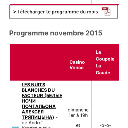
Programme novembre 2015
La
Coupole
Casino
La
Vence
Gaude
LES NUITS
BLANCHES DU
FACTEUR (БЕЛЫЕ
НОЧИ
ПОЧТАЛЬОНА
dimanche
АЛЕКСЕЯ
1er à 19h
ТРЯПИЦЫНА)
-
de Andreï
et
-o-o-
Konchalovsky -