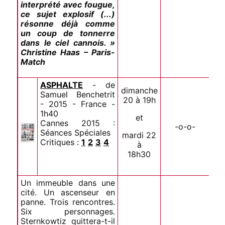
interprété avec fougue,
ce sujet explosif (...)
résonne déjà comme
un coup de tonnerre
dans le ciel cannois. »
Christine Haas – Paris-
Match
ASPHALTE
- de
dimanche
Samuel Benchetrit
20 à 19h
- 2015 - France -
1h40
et
Cannes 2015 :
-o-o-
Séances Spéciales
mardi 22
Critiques :
1
2
3
4
à
18h30
Un immeuble dans une
cité. Un ascenseur en
panne. Trois rencontres.
Six personnages.
Sternkowtiz quittera-t-il