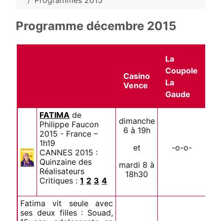
Programmes 2015
Programme décembre 2015
La
Coupole
Casino
La
Vence
Gaude
FATIMA
de
dimanche
Philippe Faucon
6 à 19h
2015 - France –
1h19
et
-o-o-
CANNES 2015 :
Quinzaine des
mardi 8 à
Réalisateurs
18h30
Critiques :
1
2
3
4
Fatima vit seule avec
ses deux filles : Souad,