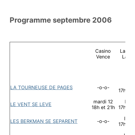
Programme septembre 2006
Casino
La Co
Vence
La G
lund
LA TOURNEUSE DE PAGES
-o-o-
17h30 
mardi 12
lundi
LE VENT SE LEVE
18h et 21h
17h30 
lund
LES BERKMAN SE SEPARENT
-o-o-
17h30 