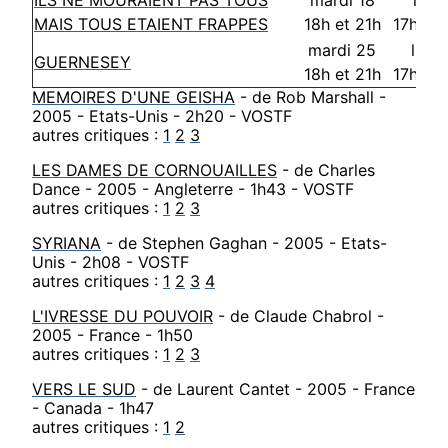
ILS NE MOURAIENT PAS TOUS
mardi 18
lund
MAIS TOUS ETAIENT FRAPPES
18h et 21h
17h30 
mardi 25
lund
GUERNESEY
18h et 21h
17h30 
MEMOIRES D'UNE GEISHA
- de Rob Marshall -
2005 - Etats-Unis - 2h20 - VOSTF
autres critiques :
1
2
3
LES DAMES DE CORNOUAILLES
- de Charles
Dance - 2005 - Angleterre - 1h43 - VOSTF
autres critiques :
1
2
3
SYRIANA
- de Stephen Gaghan - 2005 - Etats-
Unis - 2h08 - VOSTF
autres critiques :
1
2
3
4
L'IVRESSE DU POUVOIR
- de Claude Chabrol -
2005 - France - 1h50
autres critiques :
1
2
3
VERS LE SUD
- de Laurent Cantet - 2005 - France
- Canada - 1h47
autres critiques :
1
2