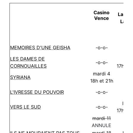
Casino
La Co
Vence
La G
MEMOIRES D'UNE GEISHA
-o-o-
-o-
LES DAMES DE
lund
-o-o-
CORNOUAILLES
17h30 
mardi 4
SYRIANA
-o-
18h et 21h
L'IVRESSE DU POUVOIR
-o-o-
-o-
lund
VERS LE SUD
-o-o-
17h30 
mardi 11
-o-
ANNULE