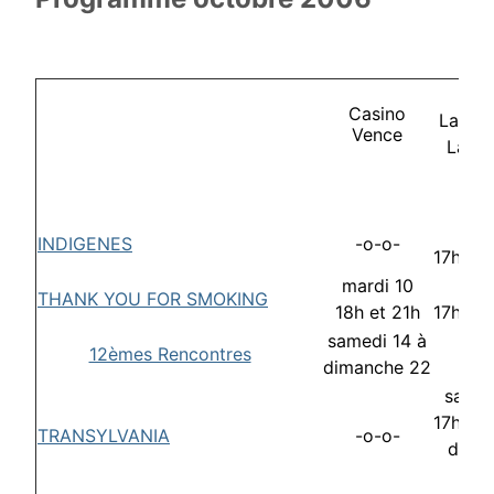
Casino
La Co
Vence
La G
lund
INDIGENES
-o-o-
17h30 
mardi 10
lund
THANK YOU FOR SMOKING
18h et 21h
17h30 
samedi 14 à
12èmes Rencontres
-o-
dimanche 22
samed
17h30 
TRANSYLVANIA
-o-o-
dim. 
17h