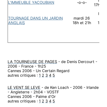
lund
L'IMMEUBLE YACOUBIAN
-o-o-
17h30 
lund
TOURNAGE DANS UN JARDIN
mardi 26
ao
ANGLAIS
18h et 21h
17h3
21h
LA TOURNEUSE DE PAGES
- de Denis Dercourt -
2006 - France - 1h25
Cannes 2006 - Un Certain Regard
autres critiques :
1
2
3
4
5
LE VENT SE LEVE
- de Ken Loach - 2006 - Irlande
- Angleterre - 2h04 - VOSTF
Cannes 2006 - Palme d'Or
autres critiques :
1
2
3
4
5