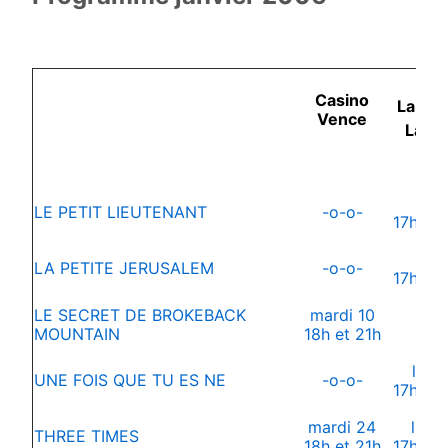
Casino
La Co
Vence
La G
lund
LE PETIT LIEUTENANT
-o-o-
17h30 
lund
LA PETITE JERUSALEM
-o-o-
17h30 
LE SECRET DE BROKEBACK
mardi 10
-o-
MOUNTAIN
18h et 21h
lund
UNE FOIS QUE TU ES NE
-o-o-
17h30 
mardi 24
lund
THREE TIMES
18h et 21h
17h30 