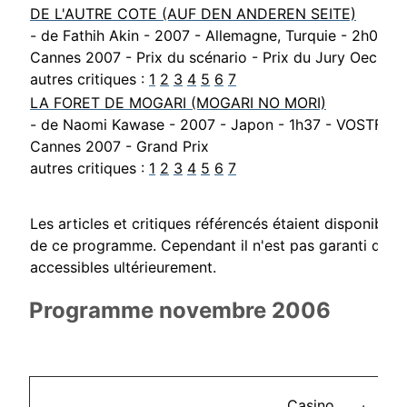
DE L'AUTRE COTE (AUF DEN ANDEREN SEITE)
- de Fathih Akin - 2007 - Allemagne, Turquie - 2h02 -
Cannes 2007 - Prix du scénario - Prix du Jury Oecum
autres critiques :
1
2
3
4
5
6
7
LA FORET DE MOGARI (MOGARI NO MORI)
- de Naomi Kawase - 2007 - Japon - 1h37 - VOSTF
Cannes 2007 - Grand Prix
autres critiques :
1
2
3
4
5
6
7
Les articles et critiques référencés étaient disponibl
de ce programme. Cependant il n'est pas garanti que c
accessibles ultérieurement.
Programme novembre 2006
Casino