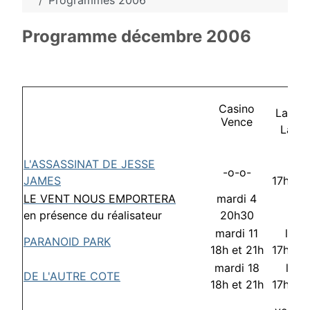
Programmes 2006
Programme décembre 2006
Casino
La Co
Vence
La G
L'ASSASSINAT DE JESSE
lund
-o-o-
JAMES
17h30 
LE VENT NOUS EMPORTERA
mardi 4
-o-
en présence du réalisateur
20h30
mardi 11
lund
PARANOID PARK
18h et 21h
17h30 
mardi 18
lund
DE L'AUTRE COTE
18h et 21h
17h30 