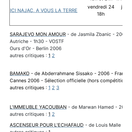
vendredi 24
jeud
ICI NAJAC, A VOUS LA TERRE
18h
19h
SARAJEVO MON AMOUR
- de Jasmila Zbanic - 2006 -
Autriche - 1h30 - VOSTF
Ours d'Or - Berlin 2006
autres critiques :
1
2
BAMAKO
- de Abderrahmane Sissako - 2006 - France -
Cannes 2006 - Sélection officielle (hors compétition)
autres critiques :
1
2
3
L'IMMEUBLE YACOUBIAN
- de Marwan Hamed - 2005 
autres critiques :
1
2
ASCENSEUR POUR L'ECHAFAUD
- de Louis Malle - 19