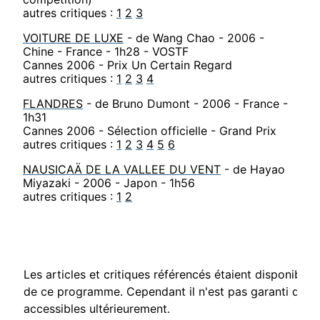
autres critiques :
1
2
3
VOITURE DE LUXE
- de Wang Chao - 2006 -
Chine - France - 1h28 - VOSTF
Cannes 2006 - Prix Un Certain Regard
autres critiques :
1
2
3
4
FLANDRES
- de Bruno Dumont - 2006 - France -
1h31
Cannes 2006 - Sélection officielle - Grand Prix
autres critiques :
1
2
3
4
5
6
NAUSICAÄ DE LA VALLEE DU VENT
- de Hayao
Miyazaki - 2006 - Japon - 1h56
autres critiques :
1
2
Les articles et critiques référencés étaient disponibl
de ce programme. Cependant il n'est pas garanti que c
accessibles ultérieurement.