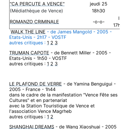
"CA PERCUTE A VENCE"
jeudi 25
-o-
(Médiathèque de Vence)
18h30
lund
ROMANZO CRIMINALE
-o-o-
17h30 
WALK THE LINE
- de James Mangold - 2005 -
Etats-Unis - 2h17 - VOSTF
autres critiques :
1
2
3
TRUMAN CAPOTE
- de Bennett Miller - 2005 -
Etats-Unis - 1h50 - VOSTF
autres critiques :
1
2
3
LE PLAFOND DE VERRE
- de Yamina Benguigui -
2005 - France - 1h44
dans le cadre de la manifestation "Vence Fête ses
Cultures" et en partenariat
avec la Station Touristique de Vence et
l'association Vence Magrheb
autres critiques :
1
2
SHANGHAI DREAMS
- de Wang Xiaoshuai - 2005