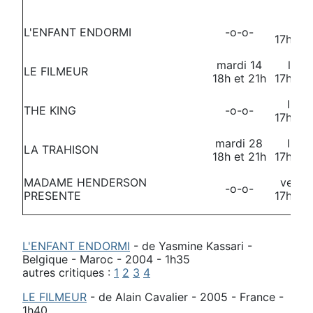
lund
L'ENFANT ENDORMI
-o-o-
17h30 
mardi 14
lund
LE FILMEUR
18h et 21h
17h30 
lund
THE KING
-o-o-
17h30 
mardi 28
lund
LA TRAHISON
18h et 21h
17h30 
MADAME HENDERSON
vendr
-o-o-
PRESENTE
17h30 
L'ENFANT ENDORMI
- de Yasmine Kassari -
Belgique - Maroc - 2004 - 1h35
autres critiques :
1
2
3
4
LE FILMEUR
- de Alain Cavalier - 2005 - France -
1h40