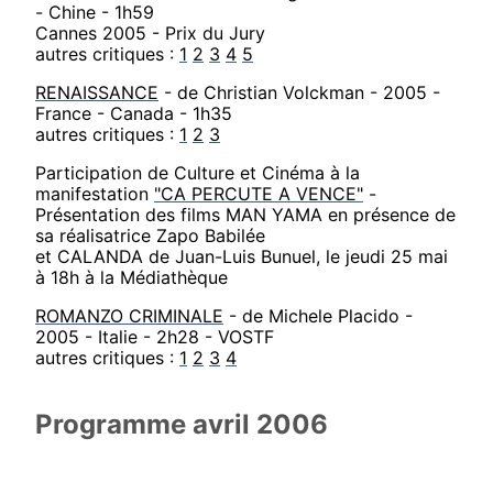
- Chine - 1h59
Cannes 2005 - Prix du Jury
autres critiques :
1
2
3
4
5
RENAISSANCE
- de Christian Volckman - 2005 -
France - Canada - 1h35
autres critiques :
1
2
3
Participation de Culture et Cinéma à la
manifestation
"CA PERCUTE A VENCE"
-
Présentation des films MAN YAMA en présence de
sa réalisatrice Zapo Babilée
et CALANDA de Juan-Luis Bunuel, le jeudi 25 mai
à 18h à la Médiathèque
ROMANZO CRIMINALE
- de Michele Placido -
2005 - Italie - 2h28 - VOSTF
autres critiques :
1
2
3
4
Programme avril 2006