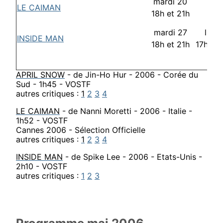
mardi 20
LE CAIMAN
-o-
18h et 21h
mardi 27
lund
INSIDE MAN
18h et 21h
17h30 
APRIL SNOW
- de Jin-Ho Hur - 2006 - Corée du
Sud - 1h45 - VOSTF
autres critiques :
1
2
3
4
LE CAIMAN
- de Nanni Moretti - 2006 - Italie -
1h52 - VOSTF
Cannes 2006 - Sélection Officielle
autres critiques :
1
2
3
4
INSIDE MAN
- de Spike Lee - 2006 - Etats-Unis -
2h10 - VOSTF
autres critiques :
1
2
3