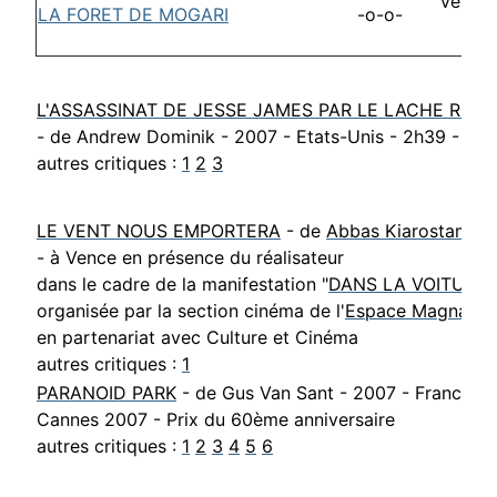
vendre
LA FORET DE MOGARI
-o-o-
21
L'ASSASSINAT DE JESSE JAMES PAR LE LACHE ROB
- de Andrew Dominik - 2007 - Etats-Unis - 2h39 - VO
autres critiques :
1
2
3
LE VENT NOUS EMPORTERA
- de
Abbas Kiarostami
- 
- à Vence en présence du réalisateur
dans le cadre de la manifestation "
DANS LA VOITURE 
organisée par la section cinéma de l'
Espace Magnan -
en partenariat avec Culture et Cinéma
autres critiques :
1
PARANOID PARK
- de Gus Van Sant - 2007 - France, E
Cannes 2007 - Prix du 60ème anniversaire
autres critiques :
1
2
3
4
5
6