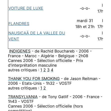
lund
VOITURE DE LUXE
-o-o-
17h30 
mardi 31
lund
FLANDRES
18h et 21h
17h30 
NAUSICAÄ DE LA VALLEE DU
lund
-o-o-
VENT
17h30 
INDIGENES
- de Rachid Bouchareb - 2006 -
France - Maroc - Algérie - Belgique - 2h08
Cannes 2006 - Sélection officielle - Prix
d'interprétation masculine
autres critiques :
1
2
3
4
THANK YOU FOR SMOKING
- de Jason Reitman -
2006 - Etats-Unis - 1h32 - VOSTF
autres critiques :
1
2
TRANSYLVANIA
- de Tony Gatlif - 2006 - France -
1h43 - VOSTF
Cannes 2006 - Sélection officielle (hors
compétition)