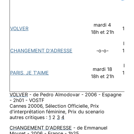
lund
mardi 4
VOLVER
17h3
18h et 21h
21h
lund
CHANGEMENT D'ADRESSE
-o-o-
17h3
21h
lund
mardi 18
PARIS, JE T'AIME
17h3
18h et 21h
21h
VOLVER
- de Pedro Almodovar - 2006 - Espagne
- 2h01 - VOSTF
Cannes 20006, Sélection Officielle, Prix
d'interprétation féminine, Prix du scenario
autres critiques :
1
2
3
4
CHANGEMENT D'ADRESSE
- de Emmanuel
Mouret - 2006 - France - 1h25