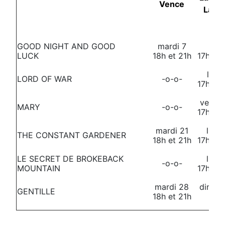
Vence
La G
GOOD NIGHT AND GOOD
mardi 7
lund
LUCK
18h et 21h
17h30 
lund
LORD OF WAR
-o-o-
17h30 
vendre
MARY
-o-o-
17h30 
mardi 21
lund
THE CONSTANT GARDENER
18h et 21h
17h30 
LE SECRET DE BROKEBACK
lund
-o-o-
MOUNTAIN
17h30 
mardi 28
diman
GENTILLE
18h et 21h
17h