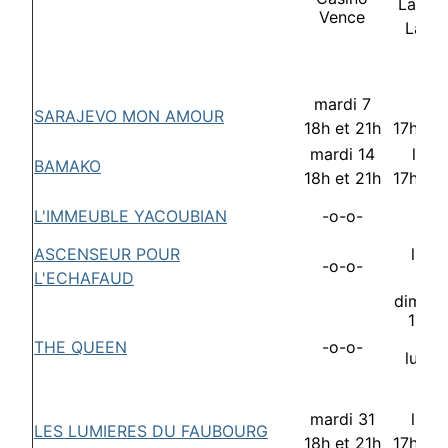
La Co
Vence
La G
mardi 7
lund
SARAJEVO MON AMOUR
18h et 21h
17h30 
mardi 14
lund
BAMAKO
18h et 21h
17h30 
L'IMMEUBLE YACOUBIAN
-o-o-
-o-
ASCENSEUR POUR
lund
-o-o-
L'ECHAFAUD
21
dimanc
14h3
17h
THE QUEEN
-o-o-
lundi
17h
mardi 31
lund
LES LUMIERES DU FAUBOURG
18h et 21h
17h30 