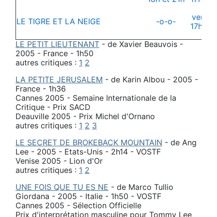
vendre
LE TIGRE ET LA NEIGE
-o-o-
17h30 
LE PETIT LIEUTENANT
- de Xavier Beauvois -
2005 - France - 1h50
autres critiques :
1
2
LA PETITE JERUSALEM
- de Karin Albou - 2005 -
France - 1h36
Cannes 2005 - Semaine Internationale de la
Critique - Prix SACD
Deauville 2005 - Prix Michel d'Ornano
autres critiques :
1
2
3
LE SECRET DE BROKEBACK MOUNTAIN
- de Ang
Lee - 2005 - Etats-Unis - 2h14 - VOSTF
Venise 2005 - Lion d'Or
autres critiques :
1
2
UNE FOIS QUE TU ES NE
- de Marco Tullio
Giordana - 2005 - Italie - 1h50 - VOSTF
Cannes 2005 - Sélection Officielle
Prix d'interprétation masculine pour Tommy Lee