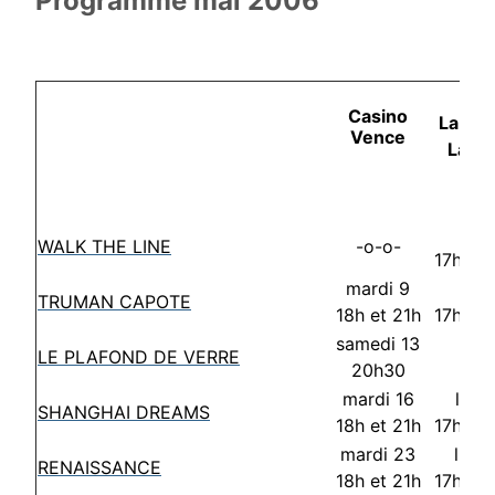
Programme mai 2006
Casino
La Co
Vence
La G
lund
WALK THE LINE
-o-o-
17h30 
mardi 9
lund
TRUMAN CAPOTE
18h et 21h
17h30 
samedi 13
LE PLAFOND DE VERRE
-o-
20h30
mardi 16
lund
SHANGHAI DREAMS
18h et 21h
17h30 
mardi 23
lund
RENAISSANCE
18h et 21h
17h30 