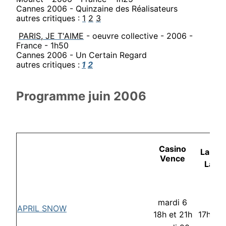
Cannes 2006 - Quinzaine des Réalisateurs
autres critiques :
1
2
3
PARIS, JE T'AIME
- oeuvre collective - 2006 -
France - 1h50
Cannes 2006 - Un Certain Regard
autres critiques :
1
2
Programme juin 2006
Casino
La Co
Vence
La G
mardi 6
lund
APRIL SNOW
18h et 21h
17h30 