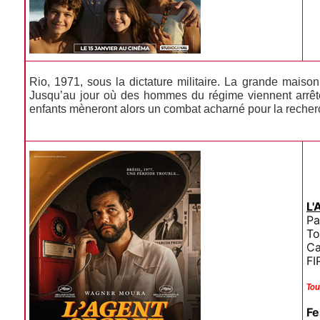
Rio, 1971, sous la dictature militaire. La grande maiso
Jusqu’au jour où des hommes du régime viennent arrêter
enfants mèneront alors un combat acharné pour la recherc
L
Pa
To
Ca
FI
Tou
Fe