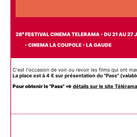
e
28
FESTIVAL CINEMA TELERAMA - DU 21 AU 27 
- CINEMA LA COUPOLE - LA GAUDE
C'est l'occasion de voir ou revoir les films qui ont m
La place est à 4 € sur présentation du "Pass" (vala
Pour obtenir le "Pass" ==>
détails sur le site Téléram